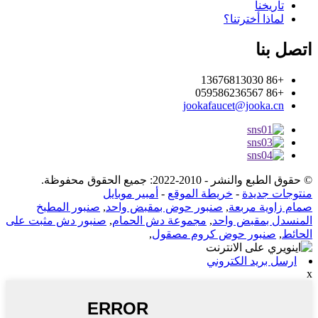
تاريخنا
لماذا أخترتنا؟
اتصل بنا
+86 13676813030
+86 059586236567
jookafaucet@jooka.cn
© حقوق الطبع والنشر - 2010-2022: جميع الحقوق محفوظة.
منتوجات جديدة
-
خريطة الموقع
-
أمبير موبايل
صمام زاوية مربعة
,
صنبور حوض بمقبض واحد
,
صنبور المطبخ
المنسدل بمقبض واحد
,
مجموعة دش الحمام
,
صنبور دش مثبت على
الحائط
,
صنبور حوض كروم مصقول
,
ارسل بريد الكتروني
x