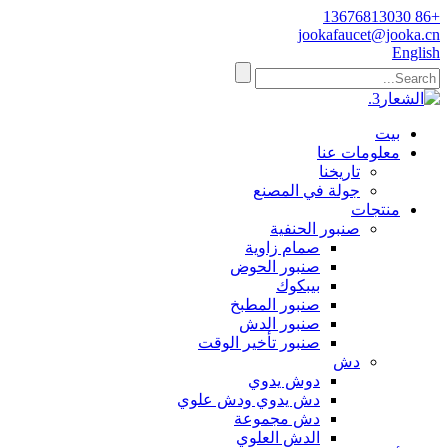
+86 13676813030
jookafaucet@jooka.cn
English
بيت
معلومات عنا
تاريخنا
جولة في المصنع
منتجات
صنبور الحنفية
صمام زاوية
صنبور الحوض
بيبكوك
صنبور المطبخ
صنبور الدش
صنبور تأخير الوقت
دش
دوش يدوي
دش يدوي ودش علوي
دش مجموعة
الدش العلوي