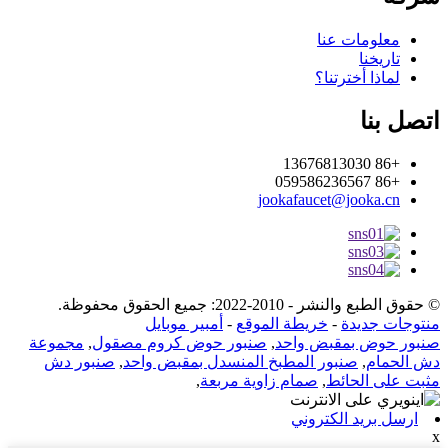
معلومات عنا
تاريخنا
لماذا أخترتنا؟
اتصل بنا
+86 13676813030
+86 059586236567
jookafaucet@jooka.cn
© حقوق الطبع والنشر - 2010-2022: جميع الحقوق محفوظة.
منتوجات جديدة
-
خريطة الموقع
-
أمبير موبايل
صنبور حوض بمقبض واحد
,
صنبور حوض كروم مصقول
,
مجموعة
دش الحمام
,
صنبور المطبخ المنسدل بمقبض واحد
,
صنبور دش
مثبت على الحائط
,
صمام زاوية مربعة
,
ارسل بريد الكتروني
x