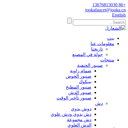
+86 13676813030
jookafaucet@jooka.cn
English
بيت
معلومات عنا
تاريخنا
جولة في المصنع
منتجات
صنبور الحنفية
صمام زاوية
صنبور الحوض
بيبكوك
صنبور المطبخ
صنبور الدش
صنبور تأخير الوقت
دش
دوش يدوي
دش يدوي ودش علوي
دش مجموعة
الدش العلوي