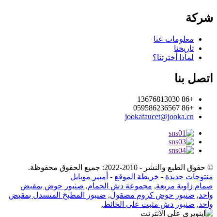
شركة
معلومات عنا
تاريخنا
لماذا أخترتنا؟
اتصل بنا
+86 13676813030
+86 059586236567
jookafaucet@jooka.cn
© حقوق الطبع والنشر - 2010-2022: جميع الحقوق محفوظة.
منتوجات جديدة
-
خريطة الموقع
-
أمبير موبايل
صمام زاوية مربعة
,
مجموعة دش الحمام
,
صنبور حوض بمقبض
واحد
,
صنبور حوض كروم مصقول
,
صنبور المطبخ المنسدل بمقبض
واحد
,
صنبور دش مثبت على الحائط
,