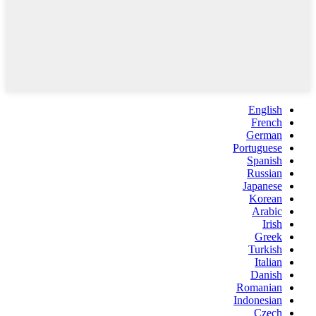
English
French
German
Portuguese
Spanish
Russian
Japanese
Korean
Arabic
Irish
Greek
Turkish
Italian
Danish
Romanian
Indonesian
Czech