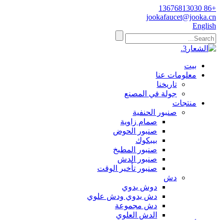
+86 13676813030
jookafaucet@jooka.cn
English
بيت
معلومات عنا
تاريخنا
جولة في المصنع
منتجات
صنبور الحنفية
صمام زاوية
صنبور الحوض
بيبكوك
صنبور المطبخ
صنبور الدش
صنبور تأخير الوقت
دش
دوش يدوي
دش يدوي ودش علوي
دش مجموعة
الدش العلوي