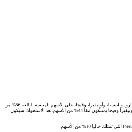
في 17 ديسمبر، قامت شركة سانيندوسا، وهي إحدى شركات الأدوات الصحية الرئيسية في البرتغال، بتغيير أسهمها.حصل المساهمون فيها، أمارو، وباتيستا، وأوليفيرا، وفيجا، على الأسهم المتبقية البالغة 56% من
العائلات الأربع الأخرى (أمارال، ورودريجيز، وسيلفا، وريبيرو) من خلال شركة s Zero ceramicas de Portugal.في السابق، كان أمارو وباتيستا وأوليفيرا وفيجا يمتلكون معًا 44% من الأسهم.بعد الاستحواذ، سيكون