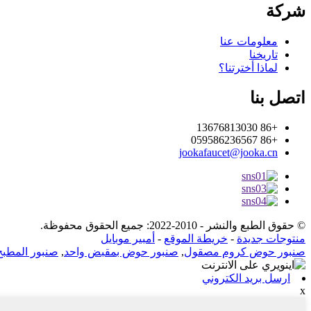
شركة
معلومات عنا
تاريخنا
لماذا أخترتنا؟
اتصل بنا
+86 13676813030
+86 059586236567
jookafaucet@jooka.cn
© حقوق الطبع والنشر - 2010-2022: جميع الحقوق محفوظة.
منتوجات جديدة
-
خريطة الموقع
-
أمبير موبايل
صنبور حوض كروم مصقول
,
صنبور حوض بمقبض واحد
,
صنبور المطبخ
ارسل بريد الكتروني
x