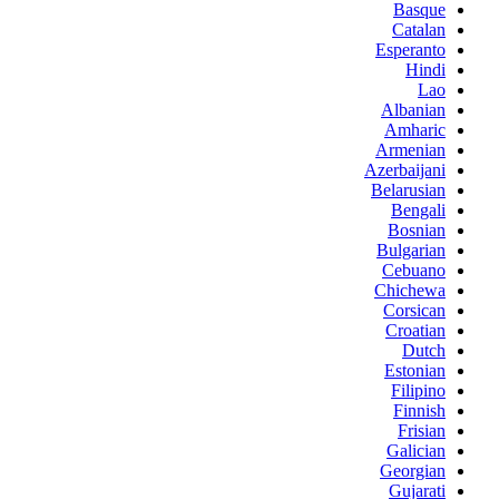
Basque
Catalan
Esperanto
Hindi
Lao
Albanian
Amharic
Armenian
Azerbaijani
Belarusian
Bengali
Bosnian
Bulgarian
Cebuano
Chichewa
Corsican
Croatian
Dutch
Estonian
Filipino
Finnish
Frisian
Galician
Georgian
Gujarati