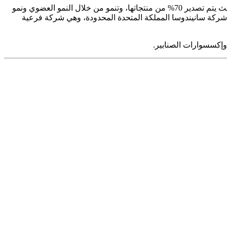
تعد شركة Sanindusa، التي تأسست عام 1991، أحد المشاركين الرئيسيين في سوق الأدوات الصحية في البرتغال.وهي موجهة نحو التصدير، حيث يتم تصدير 70% من منتجاتها، وتنمو من خلال النمو العضوي ونمو
 الصحية.وفي وقت لاحق، تم تأسيس شركة سانيندوسا المملكة المتحدة المحدودة، وهي شركة فرعية