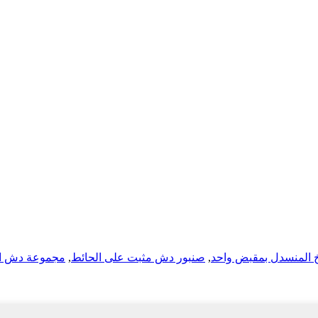
 المنسدل بمقبض واحد
,
صنبور دش مثبت على الحائط
,
مجموعة دش ال