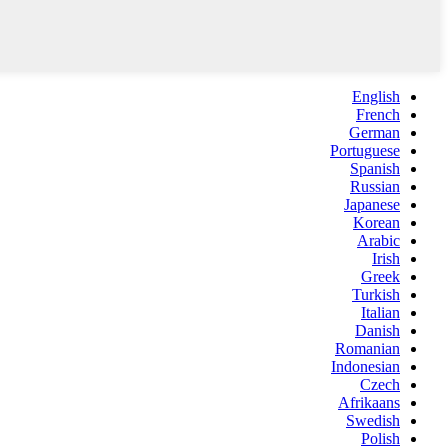
English
French
German
Portuguese
Spanish
Russian
Japanese
Korean
Arabic
Irish
Greek
Turkish
Italian
Danish
Romanian
Indonesian
Czech
Afrikaans
Swedish
Polish