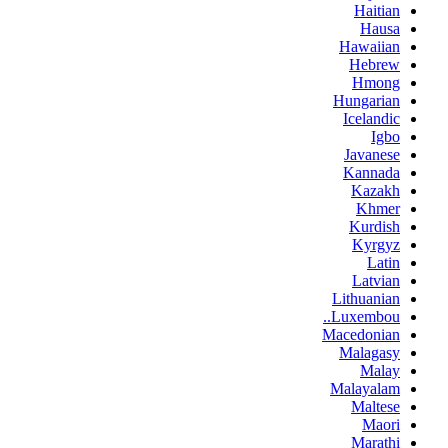
Haitian
Hausa
Hawaiian
Hebrew
Hmong
Hungarian
Icelandic
Igbo
Javanese
Kannada
Kazakh
Khmer
Kurdish
Kyrgyz
Latin
Latvian
Lithuanian
Luxembou..
Macedonian
Malagasy
Malay
Malayalam
Maltese
Maori
Marathi