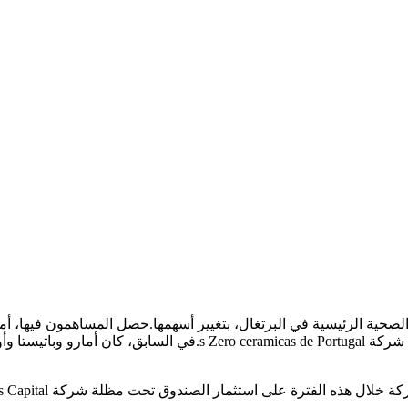
تثمار الصندوق تحت مظلة شركة Iberis Capital التي تمتلك حاليا 10% من الأسهم.