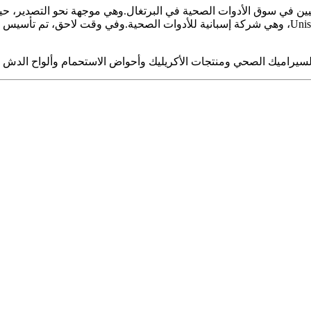
الاستحواذ.في عام 2003، استحوذت مجموعة sanindusa على شركة Unisan، وهي شركة إسبانية للأدوات