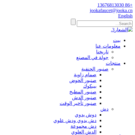
+86 13676813030
jookafaucet@jooka.cn
English
بيت
معلومات عنا
تاريخنا
جولة في المصنع
منتجات
صنبور الحنفية
صمام زاوية
صنبور الحوض
بيبكوك
صنبور المطبخ
صنبور الدش
صنبور تأخير الوقت
دش
دوش يدوي
دش يدوي ودش علوي
دش مجموعة
الدش العلوي