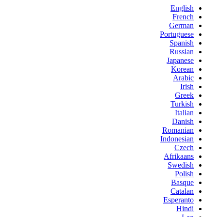
English
French
German
Portuguese
Spanish
Russian
Japanese
Korean
Arabic
Irish
Greek
Turkish
Italian
Danish
Romanian
Indonesian
Czech
Afrikaans
Swedish
Polish
Basque
Catalan
Esperanto
Hindi