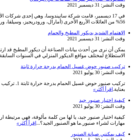
وقت النشر: 31 ديسمبر 2021
في 17 ديسمبر، قامت شركة سانيندوسا، وهي إحدى شركات الأد
56% من العائلات الأربع الأخرى (أمارال، ورودريجيز، وسيلفا، وريبيرو) من خلال شركة s Zero ceramicas de Portugal.ص...
الاهتمام الشديد بديكور المطبخ والحمام
وقت النشر: 31 ديسمبر 2021
يمكن أن نرى من أحدث بيانات الصناعة أن ديكور المطبخ قد ارتقى
الاستطلاع لمختلف مواقع الديكور المنزلي في السنوات السابقة.
تركيب صنبور حوض غسيل الحمام بدرجة حرارة ثابتة
وقت النشر: 30 يوليو 2021
تركيب صنبور
بعناية.
اقرأ أكثر
»
كيفية اختيار صنبور جيد
وقت النشر: 30 يوليو 2021
كيفية اختيار صنبور جيد، يا لها من كلمة مألوفة، فهي مرتبطة ارتبا
مهارات لشراء صنبور.ما هو الصنبور الجيد؟...
اقرأ أكثر
»
كيف يمكنني صيانة الصنبور
وقت النشر: 30 يوليو 2021