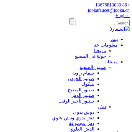
+86 13676813030
jookafaucet@jooka.cn
English
بيت
معلومات عنا
تاريخنا
جولة في المصنع
منتجات
صنبور الحنفية
صمام زاوية
صنبور الحوض
بيبكوك
صنبور المطبخ
صنبور الدش
صنبور تأخير الوقت
دش
دوش يدوي
دش يدوي ودش علوي
دش مجموعة
الدش العلوي