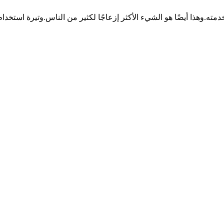
خدمته.وهذا أيضًا هو الشيء الأكثر إزعاجًا لكثير من الناس.وتيرة استخد