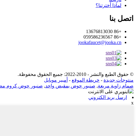
لماذا أخترتنا؟
اتصل بنا
+86 13676813030
+86 059586236567
jookafaucet@jooka.cn
© حقوق الطبع والنشر - 2010-2022: جميع الحقوق محفوظة.
منتوجات جديدة
-
خريطة الموقع
-
أمبير موبايل
صمام زاوية مربعة
,
صنبور حوض بمقبض واحد
,
صنبور حوض كروم مص
ارسل بريد الكتروني
x