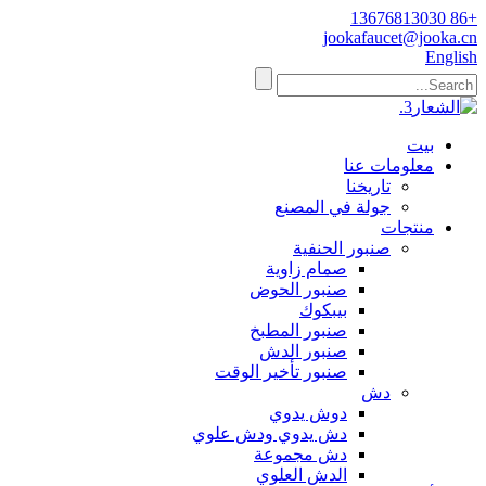
+86 13676813030
jookafaucet@jooka.cn
English
بيت
معلومات عنا
تاريخنا
جولة في المصنع
منتجات
صنبور الحنفية
صمام زاوية
صنبور الحوض
بيبكوك
صنبور المطبخ
صنبور الدش
صنبور تأخير الوقت
دش
دوش يدوي
دش يدوي ودش علوي
دش مجموعة
الدش العلوي