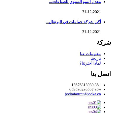
معدل النمو السنوي للصناعات...
31-12-2021
أكبر شركة حمامات في البرتغال...
31-12-2021
شركة
معلومات عنا
تاريخنا
لماذا أخترتنا؟
اتصل بنا
+86 13676813030
+86 059586236567
jookafaucet@jooka.cn