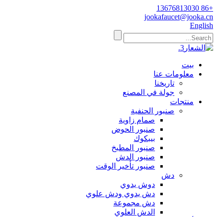
+86 13676813030
jookafaucet@jooka.cn
English
بيت
معلومات عنا
تاريخنا
جولة في المصنع
منتجات
صنبور الحنفية
صمام زاوية
صنبور الحوض
بيبكوك
صنبور المطبخ
صنبور الدش
صنبور تأخير الوقت
دش
دوش يدوي
دش يدوي ودش علوي
دش مجموعة
الدش العلوي