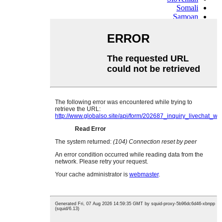
Somali
Samoan
Scots Gaelic
Shona
Sindhi
Sundanese
Swahili
Tajik
Tamil
Telugu
Thai
Ukrainian
Urdu
Uzbek
Vietnamese
Welsh
Xhosa
Yiddish
Yoruba
Zulu
Kinyarwanda
Tatar
Oriya
Turkmen
Uyghur