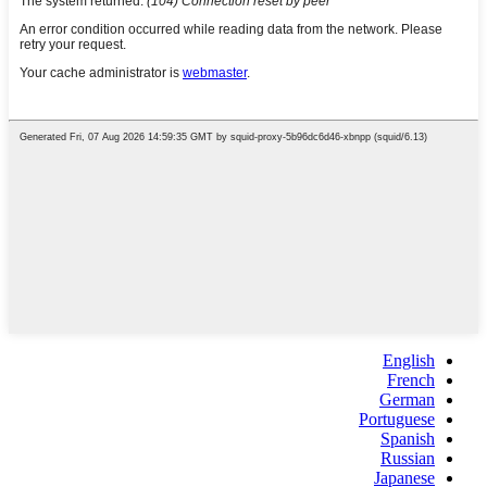
English
French
German
Portuguese
Spanish
Russian
Japanese