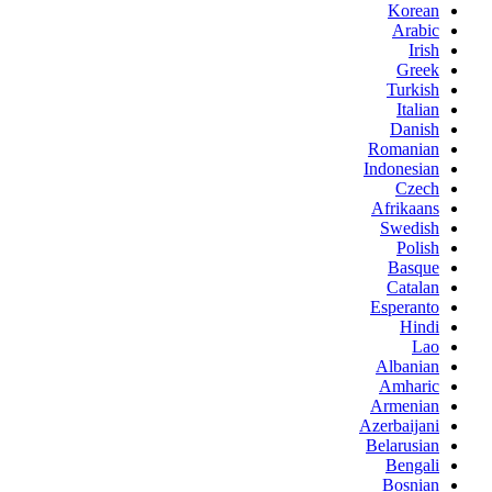
Korean
Arabic
Irish
Greek
Turkish
Italian
Danish
Romanian
Indonesian
Czech
Afrikaans
Swedish
Polish
Basque
Catalan
Esperanto
Hindi
Lao
Albanian
Amharic
Armenian
Azerbaijani
Belarusian
Bengali
Bosnian