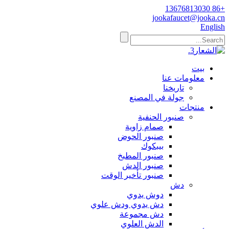
+86 13676813030
jookafaucet@jooka.cn
English
بيت
معلومات عنا
تاريخنا
جولة في المصنع
منتجات
صنبور الحنفية
صمام زاوية
صنبور الحوض
بيبكوك
صنبور المطبخ
صنبور الدش
صنبور تأخير الوقت
دش
دوش يدوي
دش يدوي ودش علوي
دش مجموعة
الدش العلوي