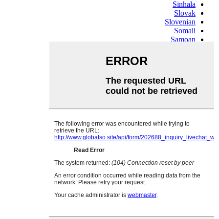
Sinhala
Slovak
Slovenian
Somali
Samoan
Scots Gaelic
Shona
Sindhi
Sundanese
Swahili
Tajik
Tamil
Telugu
Thai
Ukrainian
Urdu
Uzbek
Vietnamese
Welsh
Xhosa
Yiddish
Yoruba
Zulu
Kinyarwanda
Tatar