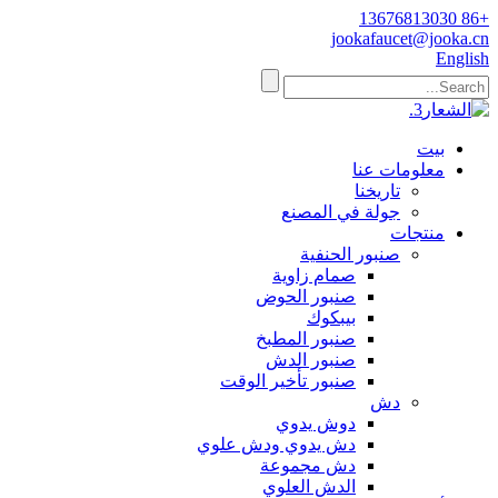
+86 13676813030
jookafaucet@jooka.cn
English
بيت
معلومات عنا
تاريخنا
جولة في المصنع
منتجات
صنبور الحنفية
صمام زاوية
صنبور الحوض
بيبكوك
صنبور المطبخ
صنبور الدش
صنبور تأخير الوقت
دش
دوش يدوي
دش يدوي ودش علوي
دش مجموعة
الدش العلوي