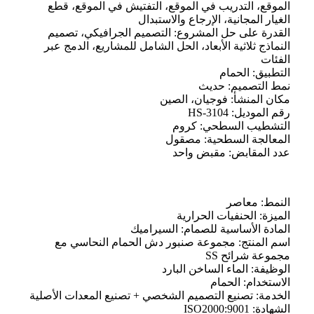
الموقع، التدريب في الموقع، التفتيش في الموقع، قطع
الغيار المجانية، الإرجاع والاستبدال
القدرة على حل المشروع: التصميم الجرافيكي، تصميم
النماذج ثلاثية الأبعاد، الحل الشامل للمشاريع، الدمج عبر
الفئات
التطبيق: الحمام
نمط التصميم: حديث
مكان المنشأ: فوجيان، الصين
رقم الموديل: HS-3104
التشطيب السطحي: كروم
المعالجة السطحية: مصقول
عدد المقابض: مقبض واحد
النمط: معاصر
الميزة: الحنفيات الحرارية
المادة الأساسية للصمام: السيراميك
اسم المنتج: مجموعة صنبور دش الحمام النحاسي مع
مجموعة شرائح SS
الوظيفة: الماء الساخن البارد
الاستخدام: الحمام
الخدمة: تصنيع التصميم الشخصي + تصنيع المعدات الأصلية
الشهادة: ISO2000:9001