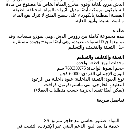
الدش مريح للغاية وقوي.مخرج المياه الخاص بنا مصنوع من مادة
السيليكون، ويمكنه أيضًا تبديل تأثيرات المياه المختلفة.الطبقة
الفضية المطلية بالكهرباء على سطح المنتج لا تترك بقع الماء،
والنمط بسيط وأنيق للغاية.
طلب:
هذه مجموعة كاملة من رؤوس الدش، وهي نموذج مبيعات، وقد
تم بيعها جيدًا لسنوات عديدة، وهي أيضًا نموذج بجودة مستقرة
جدًا. التعبئة والتغليف والتسليم
التعبئة والتغليف والتسليم
وحدات البيع: قطعة واحدة
حجم العبوة الواحدة: 76X33X75 سم
الوزن الإجمالي الفردي: 6.000 كجم
نوع العبوة: التعبئة الداخلية: عبوة داخلية من الرغوة
التغليف الخارجي: بني ماستر/كرتون كرافت
(يمكن أيضًا تنفيذ الحزمة حسب متطلبات العملاء)
تفاصيل سريعة
المواد: صنبور نحاسي مع حاجز منزلق SS
خدمة ما بعد البيع: الدعم الفني عبر الإنترنت، التثبيت في