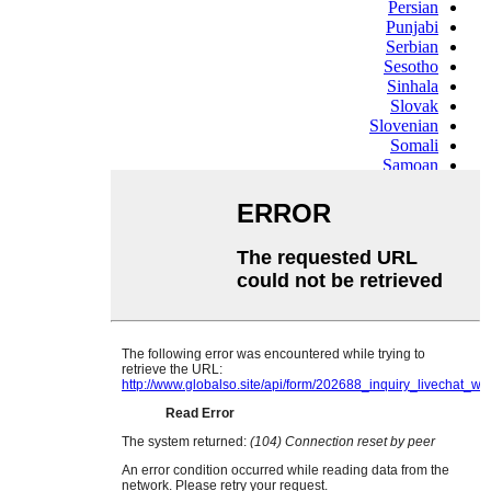
Persian
Punjabi
Serbian
Sesotho
Sinhala
Slovak
Slovenian
Somali
Samoan
Scots Gaelic
Shona
Sindhi
Sundanese
Swahili
Tajik
Tamil
Telugu
Thai
Ukrainian
Urdu
Uzbek
Vietnamese
Welsh
Xhosa
Yiddish