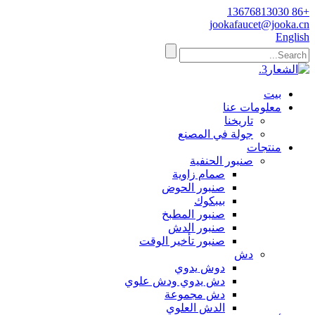
+86 13676813030
jookafaucet@jooka.cn
English
بيت
معلومات عنا
تاريخنا
جولة في المصنع
منتجات
صنبور الحنفية
صمام زاوية
صنبور الحوض
بيبكوك
صنبور المطبخ
صنبور الدش
صنبور تأخير الوقت
دش
دوش يدوي
دش يدوي ودش علوي
دش مجموعة
الدش العلوي