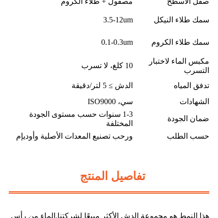
صقل الأسطح
مصقول + طلاء الكروم
سمك طلاء النيكل
3.5-12um
سمك طلاء الكروم
0.1-0.3um
مكبس الماء لاختبار
10 كلغ، لا تسرب
التسرب
تدفق المياه
الدش ≥ 5 لتر/دقيقة
الشهادات
سي، ISO9000
1-3 سنوات حسب مستوى الجودة
ضمان الجودة
المختلفة
حسب الطلب
ورحب تصنيع المعدات الأصلية وأوديإم
تفاصيل المنتج
هذا النمط هو مجموعة الدش الأكثر مبيعًا لشركتنا.الماء من رأس