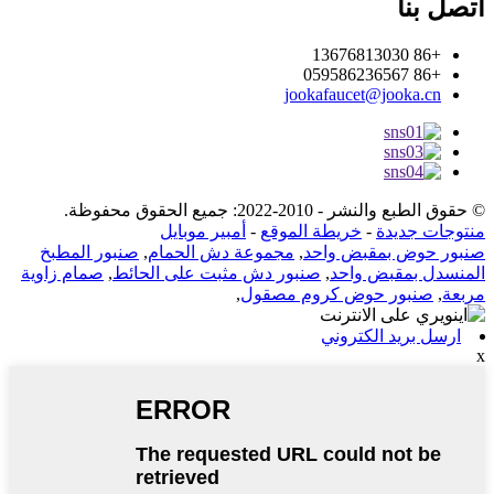
اتصل بنا
+86 13676813030
+86 059586236567
jookafaucet@jooka.cn
© حقوق الطبع والنشر - 2010-2022: جميع الحقوق محفوظة.
منتوجات جديدة
-
خريطة الموقع
-
أمبير موبايل
صنبور حوض بمقبض واحد
,
مجموعة دش الحمام
,
صنبور المطبخ
المنسدل بمقبض واحد
,
صنبور دش مثبت على الحائط
,
صمام زاوية
مربعة
,
صنبور حوض كروم مصقول
,
ارسل بريد الكتروني
x