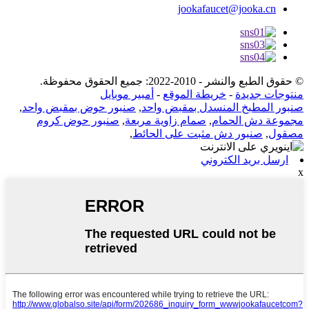
jookafaucet@jooka.cn
© حقوق الطبع والنشر - 2010-2022: جميع الحقوق محفوظة.
منتوجات جديدة
-
خريطة الموقع
-
أمبير موبايل
صنبور المطبخ المنسدل بمقبض واحد
,
صنبور حوض بمقبض واحد
,
مجموعة دش الحمام
,
صمام زاوية مربعة
,
صنبور حوض كروم
مصقول
,
صنبور دش مثبت على الحائط
,
ارسل بريد الكتروني
x