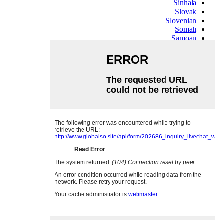
Sinhala
Slovak
Slovenian
Somali
Samoan
Scots Gaelic
Shona
Sindhi
Sundanese
Swahili
Tajik
Tamil
Telugu
Thai
Ukrainian
Urdu
Uzbek
Vietnamese
Welsh
Xhosa
Yiddish
Yoruba
Zulu
Kinyarwanda
Tatar