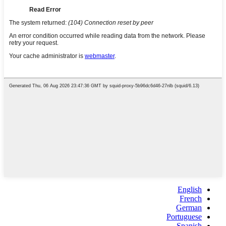
English
French
German
Portuguese
Spanish