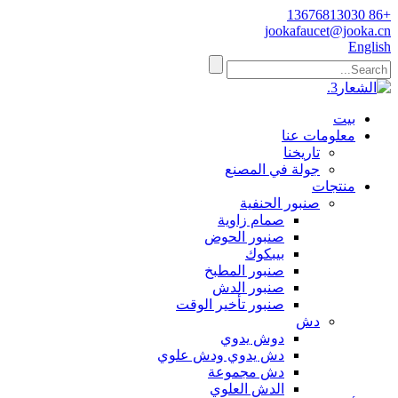
+86 13676813030
jookafaucet@jooka.cn
English
بيت
معلومات عنا
تاريخنا
جولة في المصنع
منتجات
صنبور الحنفية
صمام زاوية
صنبور الحوض
بيبكوك
صنبور المطبخ
صنبور الدش
صنبور تأخير الوقت
دش
دوش يدوي
دش يدوي ودش علوي
دش مجموعة
الدش العلوي